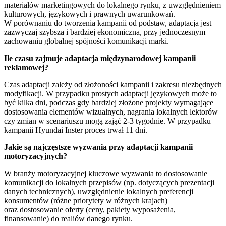
materiałów marketingowych do lokalnego rynku, z uwzględnieniem
kulturowych, językowych i prawnych uwarunkowań.
W porównaniu do tworzenia kampanii od podstaw, adaptacja jest
zazwyczaj szybsza i bardziej ekonomiczna, przy jednoczesnym
zachowaniu globalnej spójności komunikacji marki.
Ile czasu zajmuje adaptacja międzynarodowej kampanii
reklamowej?
Czas adaptacji zależy od złożoności kampanii i zakresu niezbędnych
modyfikacji. W przypadku prostych adaptacji językowych może to
być kilka dni, podczas gdy bardziej złożone projekty wymagające
dostosowania elementów wizualnych, nagrania lokalnych lektorów
czy zmian w scenariuszu mogą zająć 2-3 tygodnie. W przypadku
kampanii Hyundai Inster proces trwał 11 dni.
Jakie są najczęstsze wyzwania przy adaptacji kampanii
motoryzacyjnych?
W branży motoryzacyjnej kluczowe wyzwania to dostosowanie
komunikacji do lokalnych przepisów (np. dotyczących prezentacji
danych technicznych), uwzględnienie lokalnych preferencji
konsumentów (różne priorytety w różnych krajach)
oraz dostosowanie oferty (ceny, pakiety wyposażenia,
finansowanie) do realiów danego rynku.